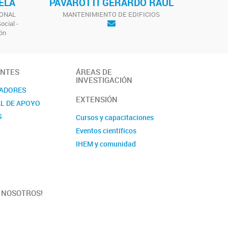
ELA
PAVAROTTI GERARDO RAUL
IONAL
MANTENIMIENTO DE EDIFICIOS
ocial -
ón
ANTES
ÁREAS DE
INVESTIGACIÓN
GADORES
EXTENSIÓN
L DE APOYO
S
Cursos y capacitaciones
Eventos científicos
IHEM y comunidad
A NOSOTROS!