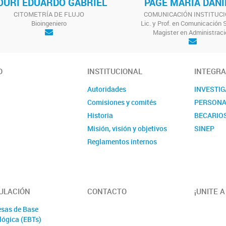
OURI EDUARDO GABRIEL
PAGE MARIA DANI
CITOMETRÍA DE FLUJO
COMUNICACIÓN INSTITUC
Bioingeniero
Lic. y Prof. en Comunicación S
Magister en Administraci
O
INSTITUCIONAL
INTEGR
Autoridades
INVESTI
Comisiones y comités
PERSONA
Historia
BECARIO
Misión, visión y objetivos
SINEP
Reglamentos internos
ULACIÓN
CONTACTO
¡UNITE 
sas de Base
lógica (EBTs)