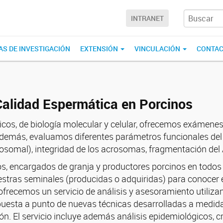
INTRANET
AS DE INVESTIGACIÓN
EXTENSIÓN
VINCULACIÓN
CONTA
 Calidad Espermática en Porcinos
icos, de biología molecular y celular, ofrecemos exámen
Además, evaluamos diferentes parámetros funcionales del
rosomal), integridad de los acrosomas, fragmentación del A
ios, encargados de granja y productores porcinos en todos
ras seminales (producidas o adquiridas) para conocer el p
 ofrecemos un servicio de análisis y asesoramiento utiliz
puesta a punto de nuevas técnicas desarrolladas a medida
ón. El servicio incluye además análisis epidemiológicos, cr